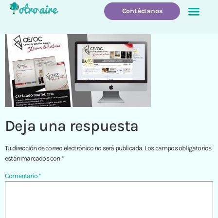
Contáctanos
Quienes Somos
Que Hacemo
Deja una respuesta
Tu dirección de correo electrónico no será publicada.
Los campos obligatorios
están marcados con
*
Comentario
*