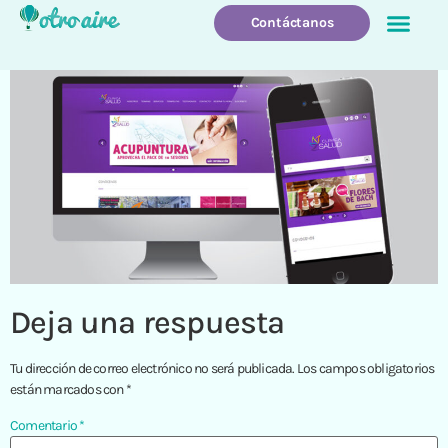
Contáctanos
Quienes Somos
Que Hacemo
Deja una respuesta
Tu dirección de correo electrónico no será publicada.
Los campos obligatorios
están marcados con
*
Comentario
*