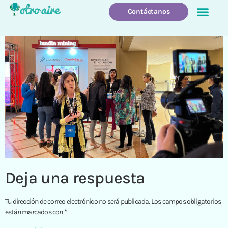
Contáctanos
Quienes Somos
Que Hacemo
Deja una respuesta
Tu dirección de correo electrónico no será publicada.
Los campos obligatorios
están marcados con
*