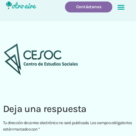
Contáctanos
Quienes Somos
Que Hacemo
Deja una respuesta
Tu dirección de correo electrónico no será publicada.
Los campos obligatorios
están marcados con
*