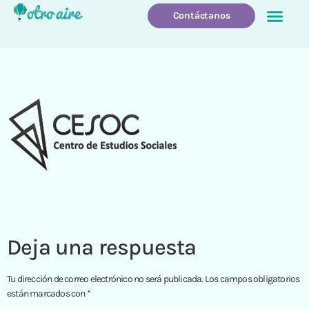
Contáctanos
Quienes Somos
Que Hacemo
Deja una respuesta
Tu dirección de correo electrónico no será publicada.
Los campos obligatorios
están marcados con
*