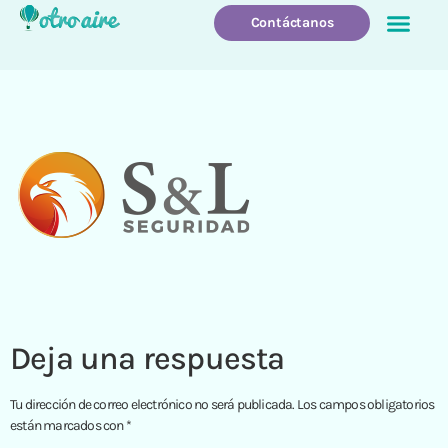
Contáctanos
Quienes Somos
Que Hacemo
Deja una respuesta
Tu dirección de correo electrónico no será publicada.
Los campos obligatorios
están marcados con
*